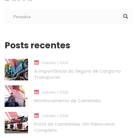
Posts recente
outubro 1, 2024
A Importância do Seguro de Carga no 
Transporte
outubro 1, 2024
Monitoramento de Caminhão
outubro 1, 2024
Frota de Caminhões: Um Panorama 
Completo