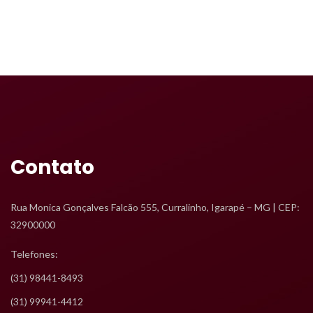
Contato
Rua Monica Gonçalves Falcão 555, Curralinho, Igarapé – MG | CEP: 
32900000
Telefones:
 (31) 98441-8493
 (31) 99941-4412