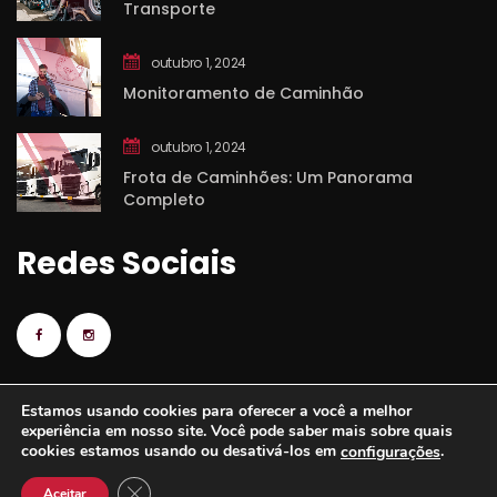
Transporte
outubro 1, 2024
Monitoramento de Caminhão
outubro 1, 2024
Frota de Caminhões: Um Panorama 
Completo
Redes Sociai
Estamos usando cookies para oferecer a você a melhor 
experiência em nosso site. Você pode saber mais sobre quais 
cookies estamos usando ou desativá-los em 
.
configuraçõe
© 2025 
SPEEDWEB MD
CLOSE GDPR COOKIE BANNER
Aceitar