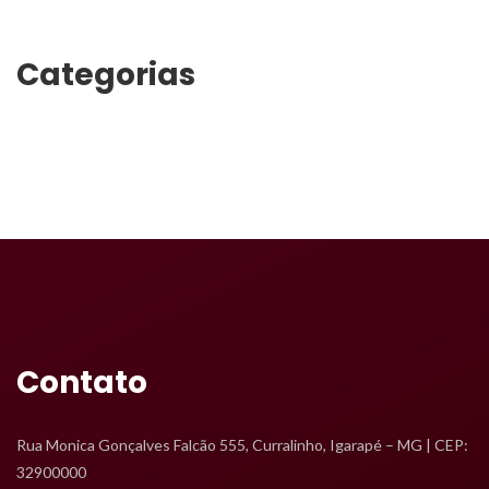
Categoria
Transporte
Contato
Rua Monica Gonçalves Falcão 555, Curralinho, Igarapé – MG | CEP: 
32900000