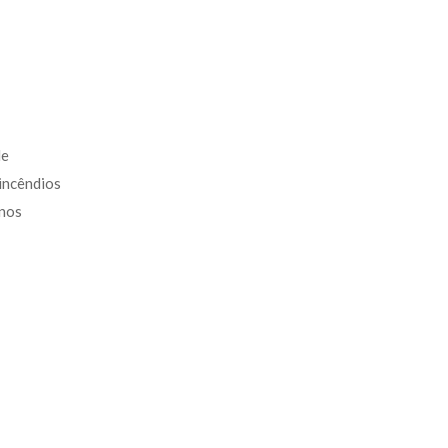
e 
incêndios 
nos 