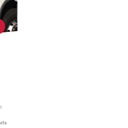
: 
efa 