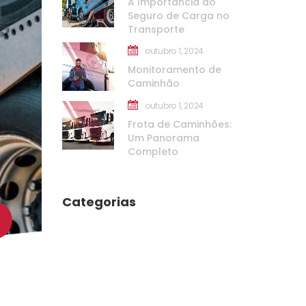
A Importância do 
Seguro de Carga no 
Transporte
outubro 1, 2024
Monitoramento de 
Caminhão
outubro 1, 2024
Frota de Caminhões: 
Um Panorama 
Completo
Categoria
Transporte