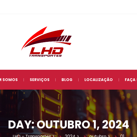
 
 
 
 
M SOMOS
SERVIÇOS
BLOG
LOCALIZAÇÃO
FAÇA
DAY: 
OUTUBRO 1, 2024
LHD - Transporte
 > 
2024
 > 
outubro
 > 
01