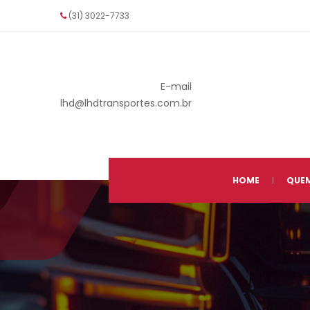
(31) 3022-7733
E-mail
 lhd@lhdtransportes.com.br
 
HOME
QUE